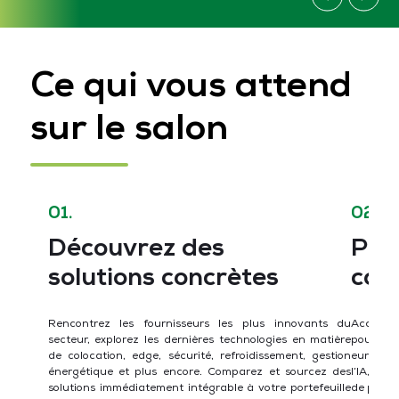
Ce qui vous attend
sur le salon
01.
02.
Découvrez des
Par
solutions concrètes
con
Rencontrez les fournisseurs les plus innovants du
Accédez 
secteur, explorez les dernières technologies en matière
pour vou
de colocation, edge, sécurité, refroidissement, gestion
européen
énergétique et plus encore. Comparez et sourcez des
l’IA, sé
solutions immédiatement intégrable à votre portefeuille
de projet