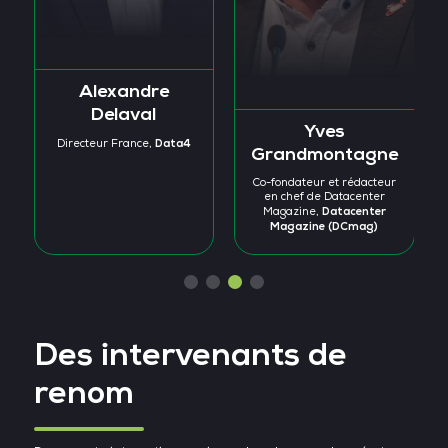
Anne Petitjean
Herbet
Avocate - Associée,
Karim Ait Younes
Smith Freehills Paris LLP
Directeur Régional Des
Stulz
Ventes,
Des intervenants de
renom