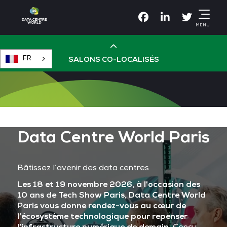
Facebook
Linkedin
Twitter
MENU
FR
SALONS CO-LOCALISÉS
Cloud & AI Infrastructure
Devops Live
Data Centre World Paris
Cloud & Cyber Security
Bâtissez l’avenir des data centres
Les 18 et 19 novembre 2026, à l'occasion des
Data & AI Leaders Summit
10 ans de Tech Show Paris, Data Centre World
Paris vous donne rendez-vous au cœur de
l’écosystème technologique pour repenser
Data Centre World