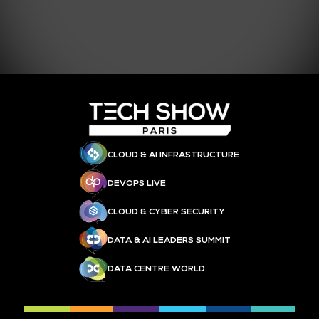
CLOUD & AI INFRASTRUCTURE
DEVOPS LIVE
CLOUD & CYBER SECURITY
DATA & AI LEADERS SUMMIT
DATA CENTRE WORLD