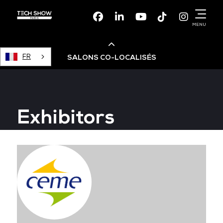
Facebook
Linkedin
Youtube
TikTok
Instagr
MENU
FR
SALONS CO-LOCALISÉS
Cloud & AI Infrastructure
Exhibitors
Devops Live
Cloud & Cyber Security
Data & AI Leaders Summit
Data Centre World