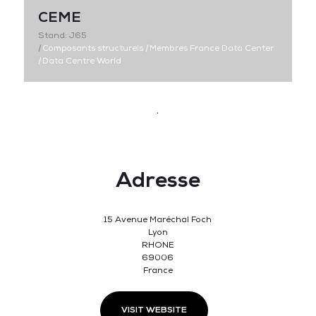
CEME
Stand: J65
|
Composants structurels
|
Membres France Data Center
|
Data Centre World
.
Adresse
15 Avenue Maréchal Foch
Lyon
RHONE
69006
France
VISIT WEBSITE