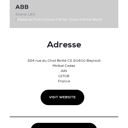
ABB
Stand: L60
|
Membres France Data Center
|
Data Centre World
Adresse
324 rue du Chat Botté CS 20400 Beynost
Miribel Cedex
AIN
01708
France
VISIT WEBSITE