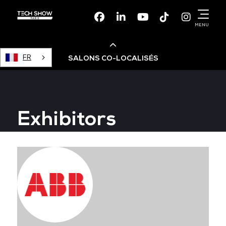
Facebook
Linkedin
Youtube
TikTok
Instagr
MENU
FR
SALONS CO-LOCALISÉS
Cloud & AI Infrastructure
Exhibitors
Devops Live
Cloud & Cyber Security
Data & AI Leaders Summit
Data Centre World