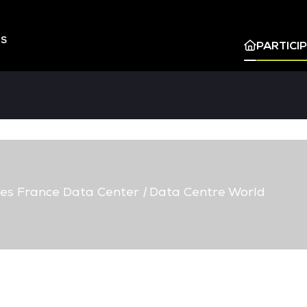
ES
PARTICI
s France Data Center
|
Data Centre World