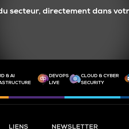
du secteur, directement dans votr
D & AI
DEVOPS
CLOUD & CYBER
RASTRUCTURE
LIVE
SECURITY
LIENS
NEWSLETTER