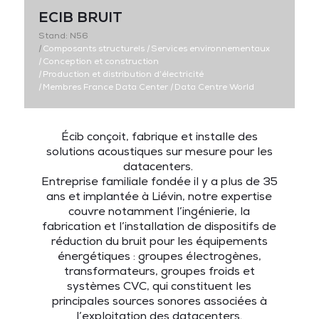
ECIB BRUIT
Stand: N56
|
Composants structurels
|
Services environnementaux
|
Conception et construction
|
Production et distribution d’électricité
|
Membres France Data Center
|
Data Centre World
Écib conçoit, fabrique et installe des
solutions acoustiques sur mesure pour les
datacenters.
Entreprise familiale fondée il y a plus de 35
ans et implantée à Liévin, n
otre expertise
couvre notamment l’ingénierie, la
fabrication et l’installation de dispositifs de
réduction du bruit pour les équipements
énergétiques : groupes électrogènes,
transformateurs, groupes froids et
systèmes CVC, qui constituent les
principales sources sonores associées à
l’exploitation des datacenters.