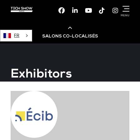
Facebook
Linkedin
Youtube
TikTok
Instagr
MENU
FR
SALONS CO-LOCALISÉS
Cloud & AI Infrastructure
Exhibitors
Devops Live
Cloud & Cyber Security
Data & AI Leaders Summit
Data Centre World