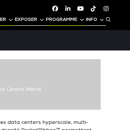
Facebook
Linkedin
Youtube
TikTok
Instagr
PER
EXPOSER
PROGRAMME
INFO
a Centre World
es data
centers
hyperscale, multi-