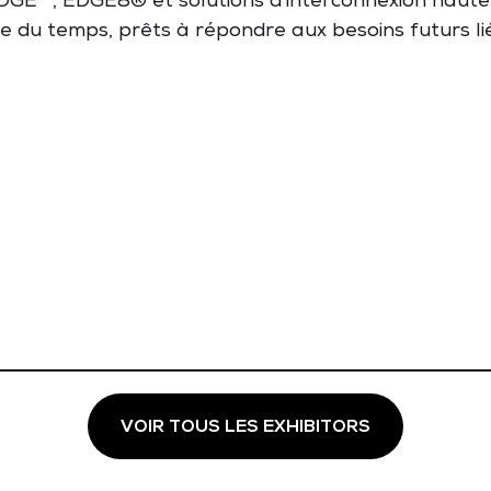
 EDGE™, EDGE8® et solutions
d'interconnexion
haut
ve
du temps,
prêts
à
répondre
aux
besoins
futurs
l
VOIR TOUS LES EXHIBITORS