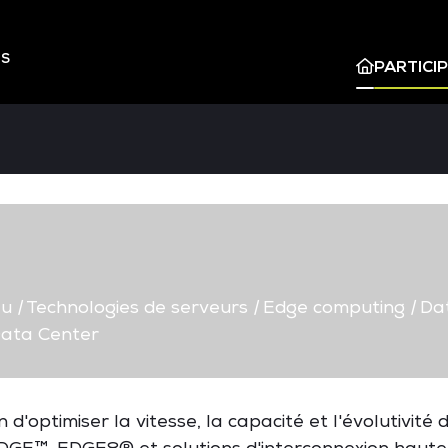
ES
PARTICI
au
|
Technologies de serveurs
|
Edge computing
|
Dat
ata Center
n
d'optimiser
la
vitesse
, la
capacité
et
l'évolutivité
d