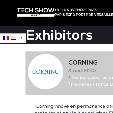
18 - 19 NOVEMBRE 2026
PARIS EXPO PORTE DE VERSAILL
Exhibitors
FR
CORNING
Stand: M140
|
Technologies rése
|
Membres France D
Corning
innove
en
permanence
afi