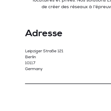
locataires
et
privés
. Nos solutions
de
créer
des
réseaux
à
l'épreu
Adresse
Leipziger Straße 121
Berlin
10117
Germany