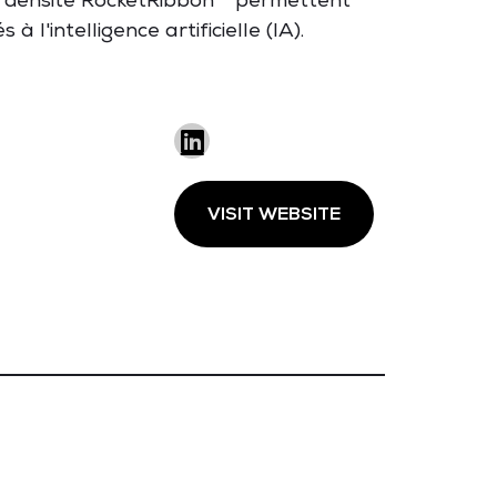
e
densité
RocketRibbon
™
permettent
iés
à
l'intelligence
artificielle
(IA).
VISIT WEBSITE