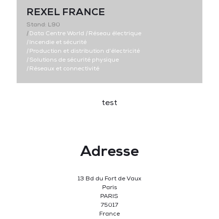
REXEL FRANCE
Stand: L90
|
Data Centre World
|
Réseau électrique
|
Incendie et sécurité
|
Production et distribution d’électricité
|
Solutions de sécurité physique
|
Réseaux et connectivité
test
Adresse
13 Bd du Fort de Vaux
Paris
PARIS
75017
France