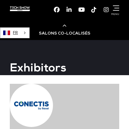
Facebook
Linkedin
Youtube
TikTok
Instagr
MENU
FR
SALONS CO-LOCALISÉS
Cloud & AI Infrastructure
Exhibitors
Devops Live
Cloud & Cyber Security
Data & AI Leaders Summit
Data Centre World