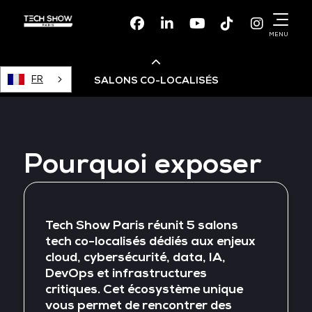
Facebook
Linkedin
Youtube
TikTok
Instagr
MENU
FR
SALONS CO-LOCALISÉS
Cloud & AI Infrastructure
Pourquoi exposer
Devops Live
Cloud & Cyber Security
Tech Show Paris réunit 5 salons
tech co-localisés dédiés aux enjeux
cloud, cybersécurité, data, IA,
Data & AI Leaders Summit
DevOps et infrastructures
critiques. Cet écosystème unique
vous permet de rencontrer des
Data Centre World