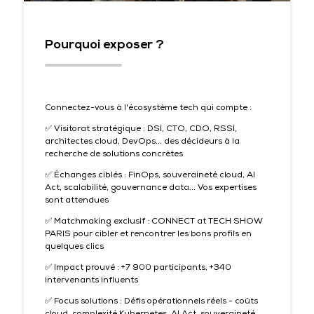
Pourquoi exposer ?
Connectez-vous à l'écosystème tech qui compte :
✅ Visitorat stratégique : DSI, CTO, CDO, RSSI,
architectes cloud, DevOps... des décideurs à la
recherche de solutions concrètes
✅ Échanges ciblés : FinOps, souveraineté cloud, AI
Act, scalabilité, gouvernance data... Vos expertises
sont attendues
✅ Matchmaking exclusif : CONNECT at TECH SHOW
PARIS pour cibler et rencontrer les bons profils en
quelques clics
✅ Impact prouvé : +7 900 participants, +340
intervenants influents
✅ Focus solutions : Défis opérationnels réels - coûts
cloud, complexité Kubernetes, AI Act, souveraineté