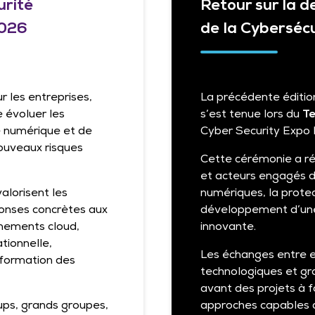
urité
Retour sur la d
2026
de la Cyberséc
r les entreprises,
La précédente éditio
e évoluer les
s’est tenue lors du
Te
ce numérique et de
Cyber Security Expo P
ouveaux risques
Cette cérémonie a ré
et acteurs engagés da
valorisent les
numériques, la protec
onses concrètes aux
développement d’une 
nnements cloud,
innovante.
tionnelle,
Les échanges entre e
sformation des
technologiques et gr
avant des projets à f
ups, grands groupes,
approches capables 