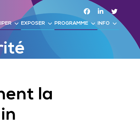
Facebook
Linkedin
Twitter
IPER
EXPOSER
PROGRAMME
INFO
ité
nent la
in