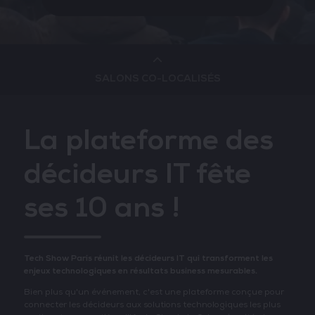
SALONS CO-LOCALISÉS
Cloud & AI Infrastructure
La plateforme des
décideurs IT fête
Devops Live
ses 10 ans !
Cloud & Cyber Security
Tech Show Paris réunit les décideurs IT qui transforment les
Data & AI Leaders Summit
enjeux technologiques en résultats business mesurables.
Bien plus qu'un événement, c'est une plateforme conçue pour
connecter les décideurs aux solutions technologiques les plus
Data Centre World