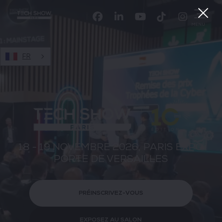
Facebook
Linkedin
Youtube
TikTok
Instagr
MENU
FR
18 - 19 NOVEMBRE 2026, PARIS EXPO
PORTE DE VERSAILLES
PRÉINSCRIVEZ-VOUS
EXPOSEZ AU SALON