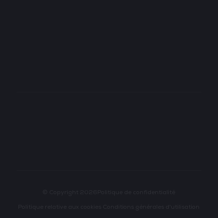
TECH SHOW LONDON
TECH WEEK SINGAPORE
TECH SHOW MADRID
TECH SHOW FRANKFURT
DATA CENTER AMERICAS
© Copyright 2026
Politique de confidentialité
Politique relative aux cookies
Conditions générales d'utilisation