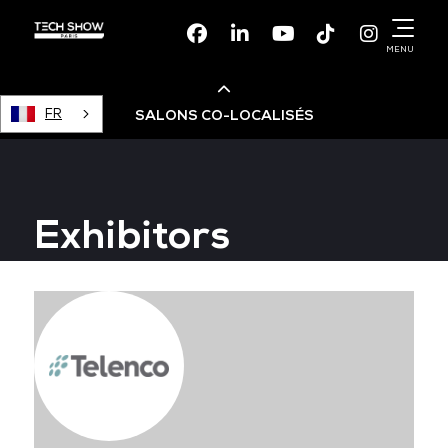
Facebook
Linkedin
Youtube
TikTok
Instagr
MENU
FR
SALONS CO-LOCALISÉS
Cloud & AI Infrastructure
Exhibitors
Devops Live
Cloud & Cyber Security
Data & AI Leaders Summit
Data Centre World