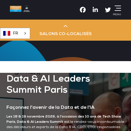
Facebook
Linkedin
Twitter
MENU
FR
SALONS CO-LOCALISÉS
Cloud & AI Infrastructure
Devops Live
Data & AI Leaders
Summit Paris
Cloud & Cyber Security
Façonnez l'avenir de la Data et de l'IA
Data & AI Leaders Summit
Les 18 & 19 novembre 2026, à l'occasion des 10 ans de Tech Show
Paris, Data & AI Leaders Summit
est le rendez-vous incontournable
des décideurs et experts de la Data & IA. CDO, CTO, responsables
Data Centre World