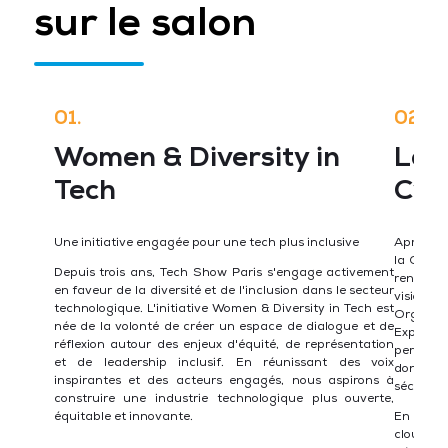
sur le salon
01.
02.
Women & Diversity in
Les
Tech
Cyb
Une initiative engagée pour une tech plus inclusive
Après un
la Cyber
Depuis trois ans, Tech Show Paris s'engage activement
renouvel
en faveur de la diversité et de l'inclusion dans le secteur
visions 
technologique. L'initiative Women & Diversity in Tech est
Organisé
née de la volonté de créer un espace de dialogue et de
Expo, ce
réflexion autour des enjeux d'équité, de représentation
pertinen
et de leadership inclusif. En réunissant des voix
données
inspirantes et des acteurs engagés, nous aspirons à
sécurisa
construire une industrie technologique plus ouverte,
équitable et innovante.
En 2025,
cloud, 