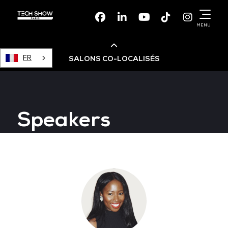
Facebook
Linkedin
Youtube
TikTok
Instagr
MENU
FR
SALONS CO-LOCALISÉS
Cloud & AI Infrastructure
Speakers
Devops Live
Cloud & Cyber Security
Data & AI Leaders Summit
Data Centre World