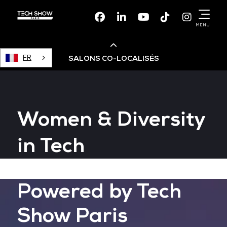
Facebook
Linkedin
Youtube
TikTok
Instagr
MENU
FR
SALONS CO-LOCALISÉS
Cloud & AI Infrastructure
Women & Diversity
Devops Live
in Tech
Cloud & Cyber Security
Powered by Tech
Data & AI Leaders Summit
Show Paris
Data Centre World