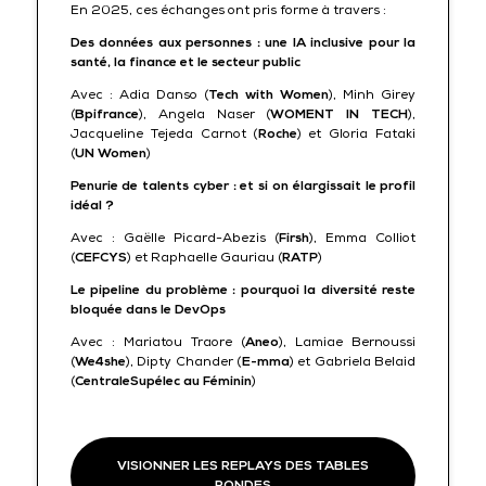
En 2025, ces échanges ont pris forme à travers :
Des données aux personnes : une IA inclusive pour la
santé, la finance et le secteur public
Avec : Adia Danso (
Tech with Women
), Minh Girey
(
Bpifrance
), Angela Naser (
WOMENT IN TECH
),
Jacqueline Tejeda Carnot (
Roche
) et Gloria Fataki
(
UN Women
)
Penurie de talents cyber : et si on élargissait le profil
idéal ?
Avec :
Gaëlle Picard-Abezis (
Firsh
), Emma Colliot
(
CEFCYS
) et Raphaelle Gauriau (
RATP
)
Le pipeline du problème : pourquoi la diversité reste
bloquée dans le DevOps
Avec : Mariatou Traore (
Aneo
), Lamiae Bernoussi
(
We4she
), Dipty Chander (
E-mma
) et Gabriela Belaid
(
CentraleSupélec au Féminin
)
VISIONNER LES REPLAYS DES TABLES
RONDES