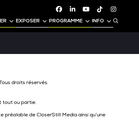
Facebook
Linkedin
Youtube
TikTok
Instagr
PER
EXPOSER
PROGRAMME
INFO
Tous droits réservés.
.
 tout ou partie.
ite préalable de CloserStill Media ainsi qu’une