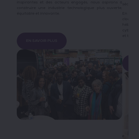
inspirantes et des acteurs engagés, nous aspirons à
sécurisa
construire une industrie technologique plus ouverte,
équitable et innovante.
En 2025,
cloud, 
hébergée
cyberséc
et tourné
EN SAVOIR PLUS
EN 