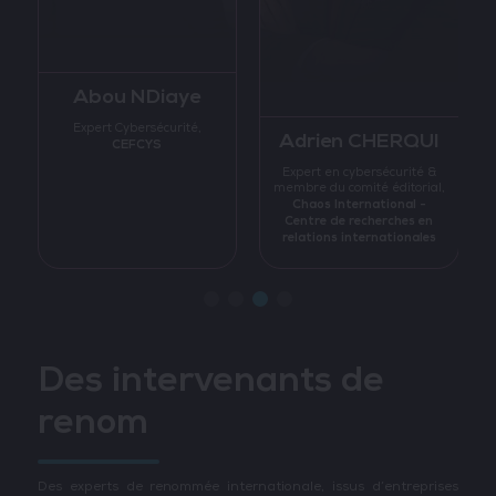
Agnes Comte
Sustainable IT Specialist,
Alain Bouillé
BANQUE DE FRANCE
CESIN
Délégué Général,
,
Des intervenants de
renom
Des experts de renommée internationale, issus d’entreprises