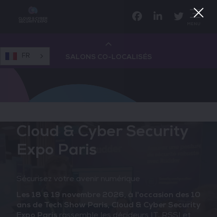
Facebook
Linkedin
Twitter
MENU
FR
SALONS CO-LOCALISÉS
Cloud & AI Infrastructure
Devops Live
Cloud & Cyber Security
Expo Paris
Cloud & Cyber Security
Sécurisez votre avenir numérique
Data & AI Leaders Summit
Les 18 & 19 novembre 2026, à l'occasion des 10
ans de Tech Show Paris, Cloud & Cyber Security
Data Centre World
Expo Paris
rassemble les décideurs IT, RSSI et