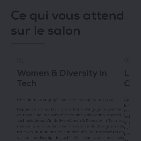
Ce qui vous attend
sur le salon
01.
02.
Women & Diversity in
Les
Tech
Cyb
Une initiative engagée pour une tech plus inclusive
Après un
la Cyber
Depuis trois ans, Tech Show Paris s'engage activement
renouvel
en faveur de la diversité et de l'inclusion dans le secteur
visions 
technologique. L'initiative Women & Diversity in Tech est
Organisé
née de la volonté de créer un espace de dialogue et de
Expo, ce
réflexion autour des enjeux d'équité, de représentation
pertinen
et de leadership inclusif. En réunissant des voix
données