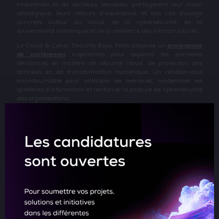
innovantes et de secteurs sensibles, partageront leur vision
stratégique, leurs retours d’expérience et des cas d’usage
concrets autour du cloud, de la cybersécurité, de la
souveraineté numérique et de la résilience des infrastructures.
Le Cloud & Cyber Security Expo Paris propose un
programme
de conférences
inspirantes pour explorer les dernières
tendances en matière de sécurité cloud, de protection des
données et de transformation numérique. Un rendez-vous
incontournable pour anticiper les menaces, moderniser les
systèmes d’information et renforcer la posture de cybersécurité
des organisations.
Vous souhaitez intervenir au salon ? Veuillez remplir
le
formulaire de demande
pour devenir conférencier.
Temps forts