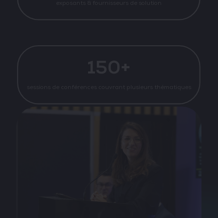
exposants & fournisseurs de solution
150+
sessions de conférences couvrant plusieurs thématiques