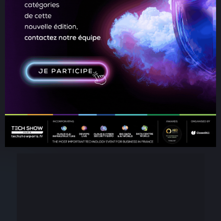
Revivez les temps forts du Cloud & Cyber Security Expo Paris !
Sécurité cloud, protection des données, innovations en
cyberdéfense, insights d’experts et échanges entre leaders IT :
c’est ici que se construit l’avenir des infrastructures
numériques résilientes. Découvrez notre résumé pour plonger
au cœur de l’événement et comprendre pourquoi Cloud &
Cyber Security Expo est devenu un rendez-vous
incontournable.
PRÉINSCRIVEZ-VOUS