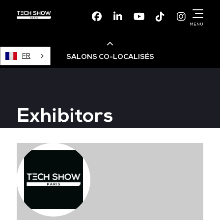
Facebook
Linkedin
Youtube
TikTok
Instagr
MENU
FR
SALONS CO-LOCALISÉS
Cloud & AI Infrastructure
Exhibitors
Devops Live
Cloud & Cyber Security
Data & AI Leaders Summit
Data Centre World