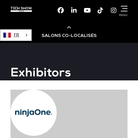
Facebook
Linkedin
Youtube
TikTok
Instagr
MENU
FR
SALONS CO-LOCALISÉS
Cloud & AI Infrastructure
Exhibitors
Devops Live
Cloud & Cyber Security
Data & AI Leaders Summit
Data Centre World