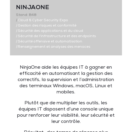
NINJAONE
Stand: B48
|
Cloud & Cyber Security Expo
|
Gestion des risques et conformité
|
Sécurité des applications et du cloud
|
Sécurité de l'infrastructure et des endpoints
|
Sécurité offensive et automatisation
|
Renseignement et analyses des menaces
NinjaOne aide les équipes IT à gagner en
efficacité en automatisant la gestion des
correctifs, la supervision et l’administration
des terminaux Windows, macOS, Linux et
mobiles.
Plutôt que de multiplier les outils, les
équipes IT disposent d’une console unique
pour renforcer leur visibilité, leur sécurité et
leur contrôle.