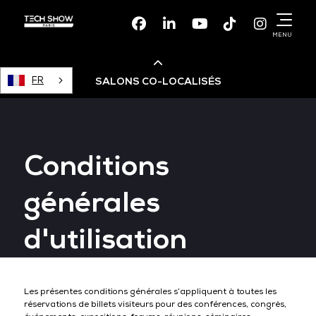
Facebook
Linkedin
Youtube
TikTok
Instagr
MENU
FR
SALONS CO-LOCALISÉS
Cloud & AI Infrastructure
Conditions
Devops Live
générales
Cloud & Cyber Security
d'utilisation
Data & AI Leaders Summit
Les présentes conditions générales s’appliquent à toutes les
réservations de billets visiteurs pour des conférences, congrès,
Data Centre World