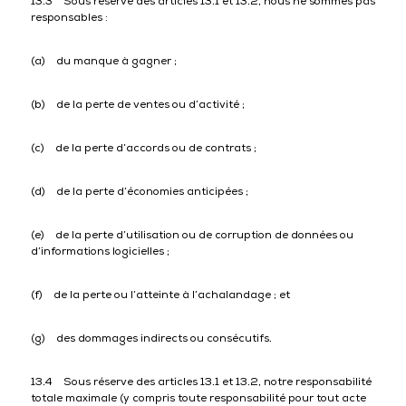
13.3 Sous réserve des articles 13.1 et 13.2, nous ne sommes pas
responsables :
(a) du manque à gagner ;
(b) de la perte de ventes ou d’activité ;
(c) de la perte d’accords ou de contrats ;
(d) de la perte d’économies anticipées ;
(e) de la perte d’utilisation ou de corruption de données ou
d’informations logicielles ;
(f) de la perte ou l’atteinte à l’achalandage ; et
(g) des dommages indirects ou consécutifs.
13.4 Sous réserve des articles 13.1 et 13.2, notre responsabilité
totale maximale (y compris toute responsabilité pour tout acte