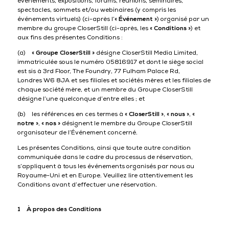
événements, expositions, forums, réunions, séminaires,
spectacles, sommets et/ou webinaires (y compris les
événements virtuels) (ci-après l’«
Événement
») organisé par un
membre du groupe CloserStill (ci-après, les «
Conditions
») et
aux fins des présentes Conditions :
(a) «
Groupe CloserStill
» désigne CloserStill Media Limited,
immatriculée sous le numéro 05816917 et dont le siège social
est sis à 3rd Floor, The Foundry, 77 Fulham Palace Rd,
Londres W6 8JA et ses filiales et sociétés mères et les filiales de
chaque société mère, et un membre du Groupe CloserStill
désigne l’une quelconque d’entre elles ; et
(b) les références en ces termes à «
CloserStill
», «
nous
», «
notre
», «
nos
» désignent le membre du Groupe CloserStill
organisateur de l’Événement concerné.
Les présentes Conditions, ainsi que toute autre condition
communiquée dans le cadre du processus de réservation,
s’appliquent à tous les événements organisés par nous au
Royaume-Uni et en Europe. Veuillez lire attentivement les
Conditions avant d’effectuer une réservation.
1 À propos des Conditions