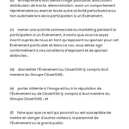
(b) entreprendre tout démarchage, poursuite, sollicitation,
distribution de tracts, démonstration, avoir un comportement
répréhensible ou exercer toute autre activité perturbatrice ou
non autorisée lors de la participation à un Événement ;
(c) mener une activité commerciale ou marketing pendant la
participation à un Événement, à moins que vous ne soyez
inscrit auprès de nous en tant qu’exposant ou sponsor pour cet
Événement particulier et dans ce cas, vous devez agir
conformément à nos conditions d’exposant et de sponsor
distinctes ;
(d) discréditer l’Événement ou CloserStill (y compris tout
membre du Groupe CloserStill) ;
(e) porter atteinte à l’image et/ou à la réputation de
l’Événement ou de CloserStill (y compris à tout membre du
Groupe CloserStill) ; et
(f) faire quoi que ce soit qui pourrait ou est susceptible de
mettre en danger d’autres visiteurs, le personnel de
l’Événement ou le grand public.