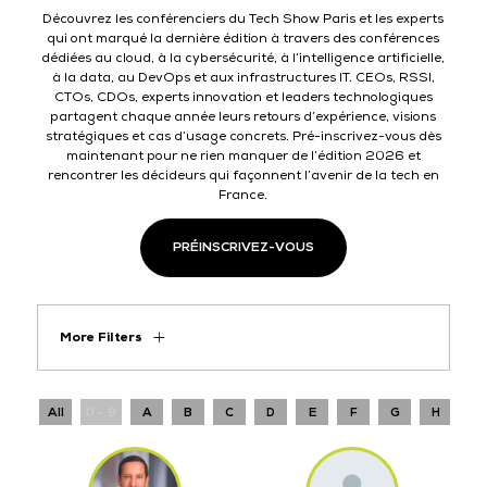
Découvrez les conférenciers du Tech Show Paris et les experts
qui ont marqué la dernière édition à travers des conférences
dédiées au cloud, à la cybersécurité, à l’intelligence artificielle,
à la data, au DevOps et aux infrastructures IT. CEOs, RSSI,
CTOs, CDOs, experts innovation et leaders technologiques
partagent chaque année leurs retours d’expérience, visions
stratégiques et cas d’usage concrets. Pré-inscrivez-vous dès
maintenant pour ne rien manquer de l’édition 2026 et
rencontrer les décideurs qui façonnent l’avenir de la tech en
France.
PRÉINSCRIVEZ-VOUS
More Filters
All
0 - 9
A
B
C
D
E
F
G
H
I