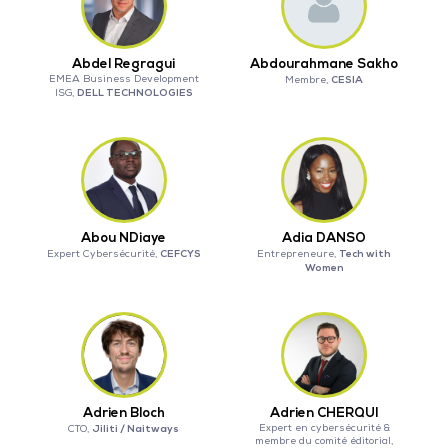
Abdel Regragui
Abdourahmane Sakho
EMEA Business Development
CESIA
Membre,
DELL TECHNOLOGIES
ISG,
Abou NDiaye
Adia DANSO
CEFCYS
Tech with
Expert Cybersécurité,
Entrepreneure,
Women
Adrien Bloch
Adrien CHERQUI
Jiliti / Naitways
Expert en cybersécurité &
CTO,
membre du comité éditorial,