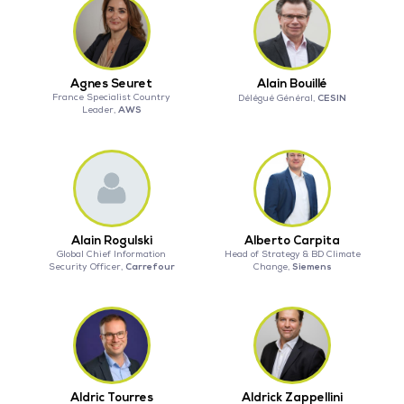
Agnes Seuret
Alain Bouillé
France Specialist Country
CESIN
Délégué Général,
AWS
Leader,
Alain Rogulski
Alberto Carpita
Global Chief Information
Head of Strategy & BD Climate
Carrefour
Siemens
Security Officer,
Change,
Aldric Tourres
Aldrick Zappellini