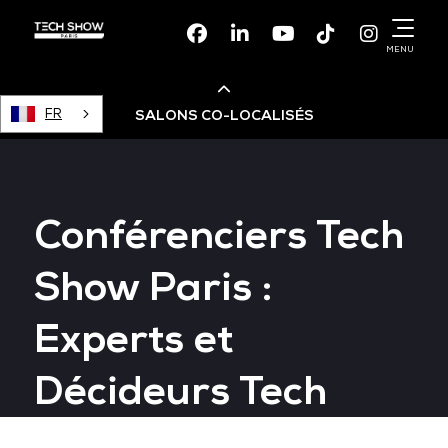
Facebook
Linkedin
Youtube
TikTok
Instagr
MENU
FR
SALONS CO-LOCALISÉS
Cloud & AI Infrastructure
Conférenciers Tech
Devops Live
Show Paris :
Cloud & Cyber Security
Experts et
Data & AI Leaders Summit
Décideurs Tech
Data Centre World