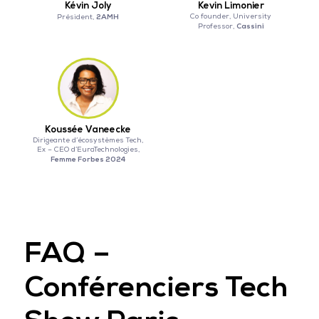
Kévin Joly
Kevin Limonier
2AMH
Co founder, University
Président,
Cassini
Professor,
Koussée Vaneecke
Dirigeante d’écosystèmes Tech,
Ex – CEO d’EuraTechnologies,
Femme Forbes 2024
FAQ –
Conférenciers Tech