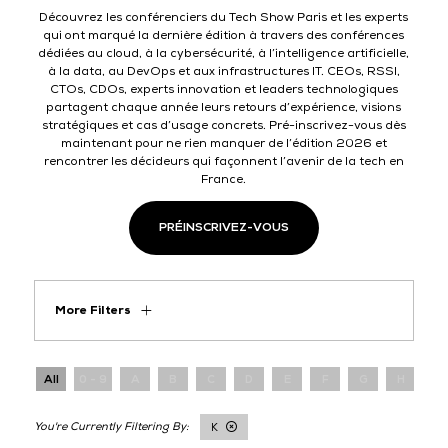
Découvrez les conférenciers du Tech Show Paris et les experts
qui ont marqué la dernière édition à travers des conférences
dédiées au cloud, à la cybersécurité, à l’intelligence artificielle,
à la data, au DevOps et aux infrastructures IT. CEOs, RSSI,
CTOs, CDOs, experts innovation et leaders technologiques
partagent chaque année leurs retours d’expérience, visions
stratégiques et cas d’usage concrets. Pré-inscrivez-vous dès
maintenant pour ne rien manquer de l’édition 2026 et
rencontrer les décideurs qui façonnent l’avenir de la tech en
France.
PRÉINSCRIVEZ-VOUS
More Filters
All
0 - 9
A
B
C
D
E
F
G
H
I
K