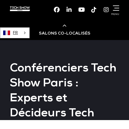
Facebook
Linkedin
Youtube
TikTok
Instagr
MENU
FR
SALONS CO-LOCALISÉS
Cloud & AI Infrastructure
Conférenciers Tech
Devops Live
Show Paris :
Cloud & Cyber Security
Experts et
Data & AI Leaders Summit
Décideurs Tech
Data Centre World