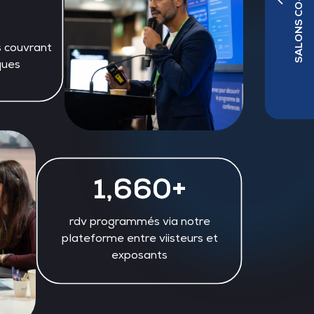
SALONS CO-LOCALISÉS
s couvrant
ques
1,660+
rdv programmés via notre
plateforme entre viisteurs et
exposants