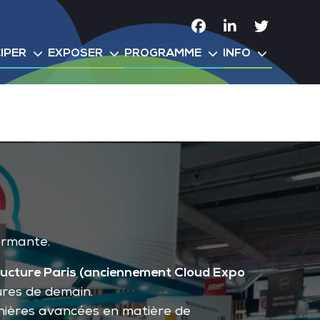
Facebook
Linkedin
Twitter
IPER
EXPOSER
PROGRAMME
INFO
ormante.
tructure Paris (anciennement Cloud Expo
ures de demain.
rnières avancées en matière de