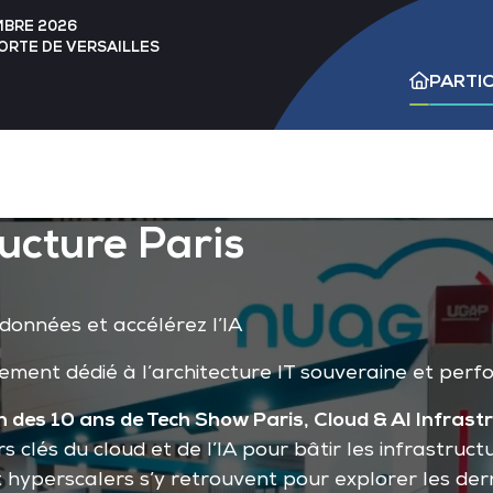
MBRE 2026
PORTE DE VERSAILLES
PARTIC
ructure Paris
 données et accélérez l’IA
nement dédié à l’architecture IT souveraine et perf
n des 10 ans de Tech Show Paris, Cloud & AI Infras
 clés du cloud et de l’IA pour bâtir les infrastruct
et hyperscalers s’y retrouvent pour explorer les de