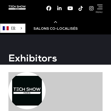
Facebook
Linkedin
Youtube
TikTok
Instagr
MENU
FR
SALONS CO-LOCALISÉS
Cloud & AI Infrastructure
Exhibitors
Devops Live
Cloud & Cyber Security
Data & AI Leaders Summit
Data Centre World