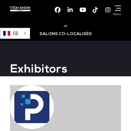
Facebook
Linkedin
Youtube
TikTok
Instagr
MENU
FR
SALONS CO-LOCALISÉS
Cloud & AI Infrastructure
Exhibitors
Devops Live
Cloud & Cyber Security
Data & AI Leaders Summit
Data Centre World