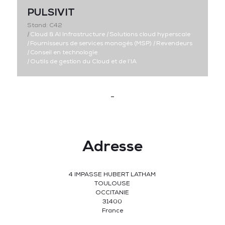
PULSIVIT
Stand: C42
|
Cloud & AI Infrastructure
|
Solutions cloud hyperscale
|
Fournisseurs de services managés (MSP)
|
Revendeurs
|
Conseil en technologie
|
Outils de gestion du Cloud et de l’IA
-
Adresse
4 IMPASSE HUBERT LATHAM
TOULOUSE
OCCITANIE
31400
France