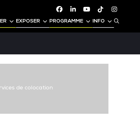
Facebook
Linkedin
Youtube
TikTok
Instagr
PER
EXPOSER
PROGRAMME
INFO
vices de colocation