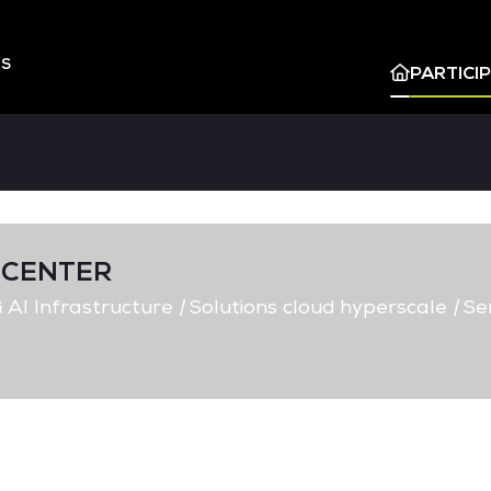
ES
PARTICI
 CENTER
 AI Infrastructure
|
Solutions cloud hyperscale
|
Ser