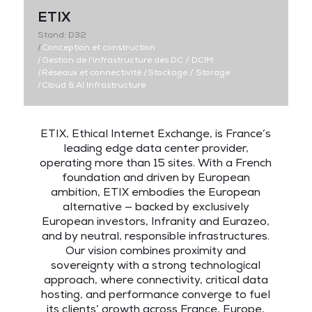
ETIX
Stand: D32
|
Conception et construction
|
Gestion de l'infrastructure des DC / DCIM
|
Réseaux et connectivité
|
Stockage / Storage
|
Cloud & AI Infrastructure
ETIX, Ethical Internet Exchange,
is France’s
leading edge data center provider,
operating more than 15 sites. With a French
foundation and driven by European
ambition, ETIX embodies the European
alternative — backed by exclusively
European investors, Infranity and Eurazeo,
and by neutral, responsible infrastructures.
Our vision combines proximity and
sovereignty with a strong technological
approach, where connectivity, critical data
hosting, and performance converge to fuel
its clients’ growth across France, Europe,