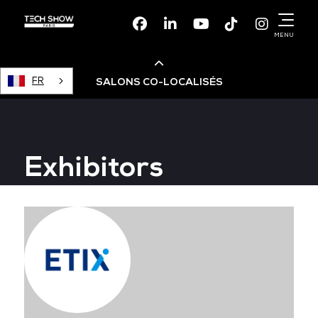
Facebook
Linkedin
Youtube
TikTok
Instagr
MENU
FR
SALONS CO-LOCALISÉS
Cloud & AI Infrastructure
Exhibitors
Devops Live
Cloud & Cyber Security
Data & AI Leaders Summit
Data Centre World