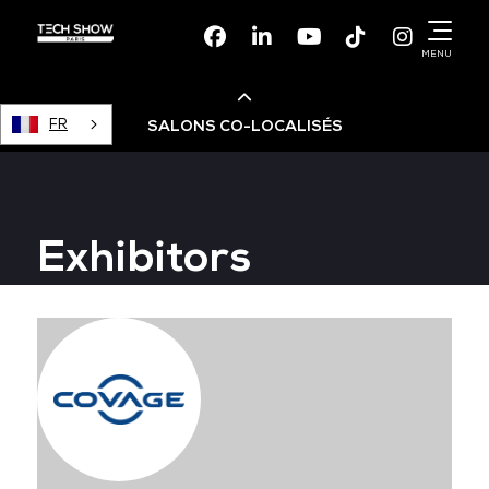
Facebook
Linkedin
Youtube
TikTok
Instagr
MENU
FR
SALONS CO-LOCALISÉS
Cloud & AI Infrastructure
Exhibitors
Devops Live
Cloud & Cyber Security
Data & AI Leaders Summit
Data Centre World