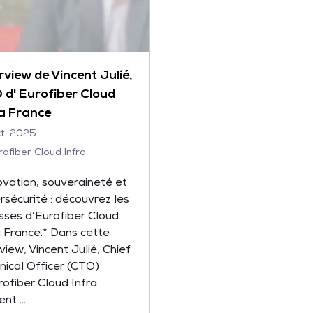
rview de Vincent Julié,
 d' Eurofiber Cloud
ra France
ct. 2025
ofiber Cloud Infra
ovation, souveraineté et
rsécurité : découvrez les
isses d’Eurofiber Cloud
a France.* Dans cette
rview, Vincent Julié, Chief
nical Officer (CTO)
rofiber Cloud Infra
nt ...