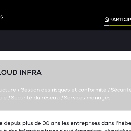
ES
PARTICI
LOUD INFRA
ructure
|
Gestion des risques et conformité
|
Sécurité
tre
|
Sécurité du réseau
|
Services managés
epuis plus de 30 ans les entreprises dans l'héber