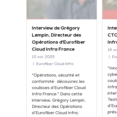
Interview de Grégory
Inte
Lempin, Directeur des
CTO
Opérations d'Eurofiber
Inf
Cloud Infra France
16 o
10 oct. 2025
Eur
Eurofiber Cloud Infra
*Inn
cybe
*Opérations, sécurité et
coul
conformité : découvrez les
Infr
coulisses d’Eurofiber Cloud
inte
Infra France.* Dans cette
Tech
interview, Grégory Lempin,
d’Eu
Directeur des Opérations
prése
d’Eurofiber Cloud Infra,