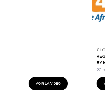
CL
REG
BY 
07 m
VOIR LA VIDÉO