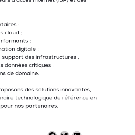
urs d'accès Internet (ISP) et des
taires :
s cloud ;
performants ;
tion digitale ;
e support des infrastructures ;
s données critiques ;
oms de domaine.
roposons des solutions innovantes,
enaire technologique de référence en
r pour nos partenaires.