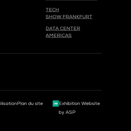
TECH
SHOW FRANKFURT
DATA CENTER
AMERICAS
lisation
Plan du site
Exhibition Website
by ASP