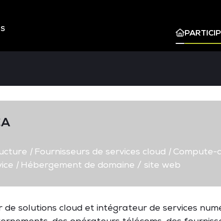
ES
PARTICI
CA
ructure
|
Fournisseurs de services cloud
|
Compute-as
ice
|
Hébergement de domaine / site web
de solutions cloud et intégrateur de services nu