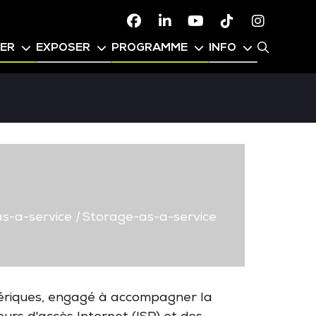
Facebook
Linkedin
Youtube
TikTok
Instagr
PER
EXPOSER
PROGRAMME
INFO
-a-service
|
Storage-as-a-service
mériques, engagé à accompagner la