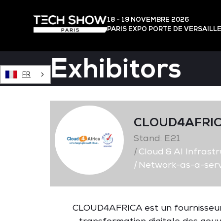
18 - 19 NOVEMBRE 2026
PARIS EXPO PORTE DE VERSAILL
Exhibitors
FR
CLOUD4AFRI
Stand: E21
|
Cloud & AI Infrast
|
Network-as-a-serv
CLOUD4AFRICA est un fournisseur 