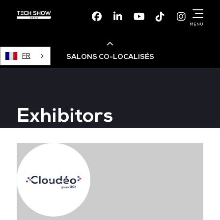
Facebook
Linkedin
Youtube
TikTok
Instagr
MENU
FR
SALONS CO-LOCALISÉS
Cloud & AI Infrastructure
Exhibitors
Devops Live
Cloud & Cyber Security
Data & AI Leaders Summit
Data Centre World