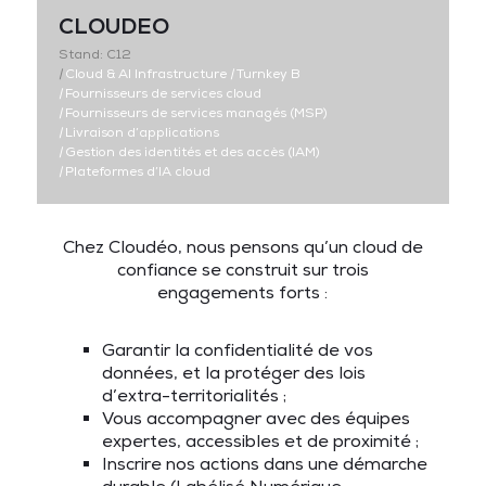
CLOUDEO
Stand: C12
|
Cloud & AI Infrastructure
|
Turnkey B
|
Fournisseurs de services cloud
|
Fournisseurs de services managés (MSP)
|
Livraison d’applications
|
Gestion des identités et des accès (IAM)
|
Plateformes d’IA cloud
Chez Cloudéo, nous pensons qu’un cloud de
confiance se construit sur trois
engagements forts :
Garantir la confidentialité de vos
données, et la protéger des lois
d’extra-territorialités ;
Vous accompagner avec des équipes
expertes, accessibles et de proximité ;
Inscrire nos actions dans une démarche