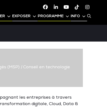
Facebook
Linkedin
Youtube
TikTok
Instagr
PER
EXPOSER
PROGRAMME
INFO
gés (MSP)
|
Conseil en technologie
mpagnant les entreprises à travers
transformation digitale, Cloud, Data &