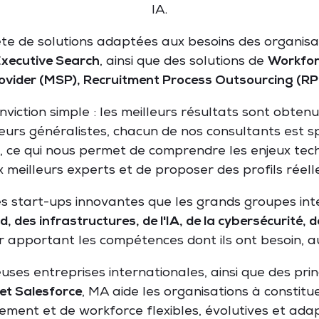
IA.
 de solutions adaptées aux besoins des organisat
Executive Search
, ainsi que des solutions de
Workfo
ovider (MSP), Recruitment Process Outsourcing (R
iction simple : les meilleurs résultats sont obte
rs généralistes, chacun de nos consultants est spé
 ce qui nous permet de comprendre les enjeux techn
 meilleurs experts et de proposer des profils réel
 start-ups innovantes que les grands groupes int
d, des infrastructures, de l'IA, de la cybersécurité,
ur apportant les compétences dont ils ont besoin, a
ses entreprises internationales, ainsi que des pr
et Salesforce
, MA aide les organisations à constit
ement et de workforce flexibles, évolutives et ada