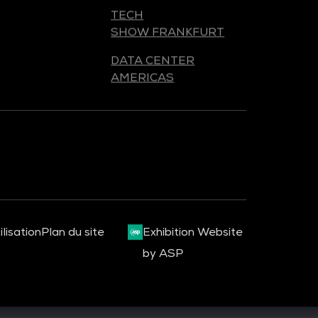
SHOW FRANKFURT
DATA CENTER
AMERICAS
lisation
Plan du site
Exhibition Website
by ASP