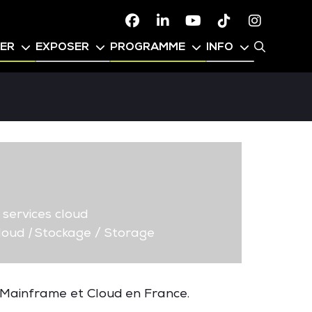
Facebook
Linkedin
Youtube
TikTok
Instagr
PER
EXPOSER
PROGRAMME
INFO
services cloud
loud
|
Stockage / Storage
, Mainframe et Cloud en France.