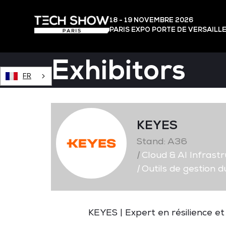
18 - 19 NOVEMBRE 2026
PARIS EXPO PORTE DE VERSAILL
Exhibitors
FR
KEYES
Stand: A36
|
Cloud & AI Infrast
|
Outils de gestion du
KEYES | Expert en résilience e