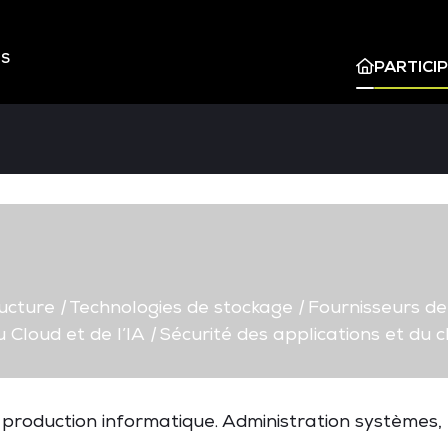
ES
PARTICI
ructure
|
Technologies de stockage
|
Fournisseurs de 
 Cloud et de l’IA
|
Sécurité des applications et du c
t production informatique. Administration systèmes