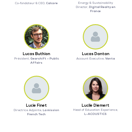
Calcore
Energy & Sustainability
Co-fondateur & CEO,
Digital Realty en
Director,
France
Lucas Buthion
Lucas Dantan
Gearshift – Public
Vanta
Président,
Account Executive,
Affairs
Lucie Finet
Lucile Diemert
La mission
Head of Education Experience,
Directrice Adjointe,
L-ACOUSTICS
French Tech