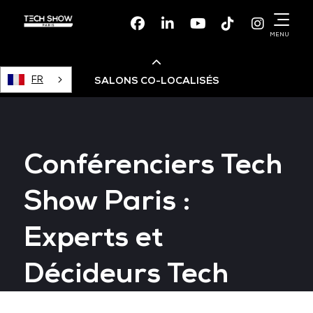
Facebook
Linkedin
Youtube
TikTok
Instagr
MENU
FR
SALONS CO-LOCALISÉS
Cloud & AI Infrastructure
Conférenciers Tech
Devops Live
Show Paris :
Cloud & Cyber Security
Experts et
Data & AI Leaders Summit
Décideurs Tech
Data Centre World