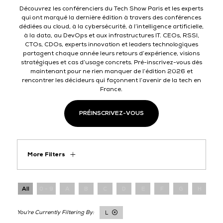
Découvrez les conférenciers du Tech Show Paris et les experts
qui ont marqué la dernière édition à travers des conférences
dédiées au cloud, à la cybersécurité, à l’intelligence artificielle,
à la data, au DevOps et aux infrastructures IT. CEOs, RSSI,
CTOs, CDOs, experts innovation et leaders technologiques
partagent chaque année leurs retours d’expérience, visions
stratégiques et cas d’usage concrets. Pré-inscrivez-vous dès
maintenant pour ne rien manquer de l’édition 2026 et
rencontrer les décideurs qui façonnent l’avenir de la tech en
France.
PRÉINSCRIVEZ-VOUS
More Filters
All
0 - 9
A
B
C
D
E
F
G
H
I
L