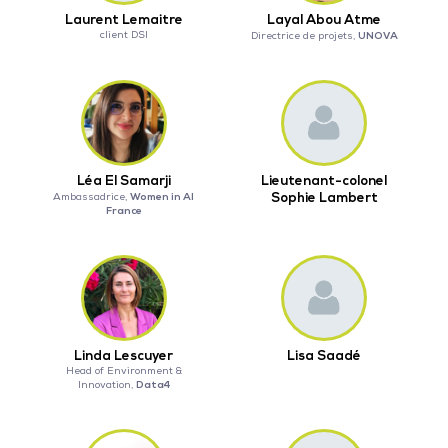
Laurent Lemaitre
Layal Abou Atme
client DSI
UNOVA
Directrice de projets,
Léa El Samarji
Lieutenant-colonel
Women in AI
Sophie Lambert
Ambassadrice,
France
Linda Lescuyer
Lisa Saadé
Head of Environment &
Data4
Innovation,