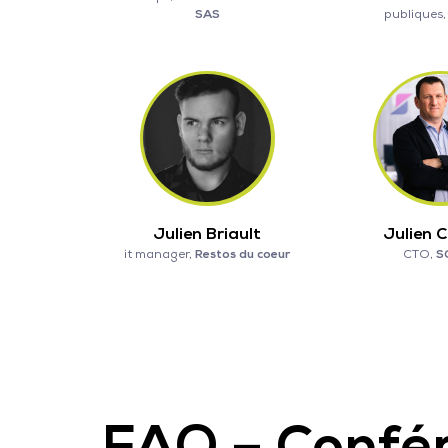
SAS
publiques
Julien Briault
Julien 
it manager,
Restos du coeur
CTO,
S
FAQ – Confér