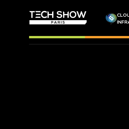
CLOU
INF