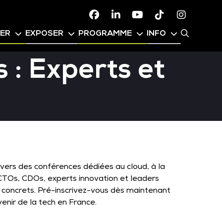
Facebook
Linkedin
Youtube
TikTok
Instagr
PER
EXPOSER
PROGRAMME
INFO
 : Experts et
avers des conférences dédiées au cloud, à la
I, CTOs, CDOs, experts innovation et leaders
 concrets. Pré-inscrivez-vous dès maintenant
enir de la tech en France.