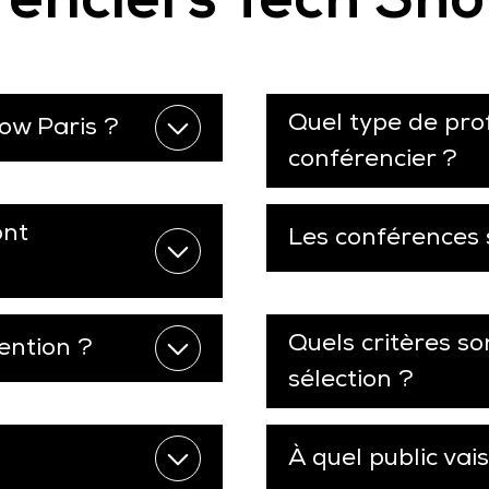
Quel type de prof
ow Paris ?
conférencier ?
ont
Les conférences 
Quels critères so
ention ?
sélection ?
À quel public vai