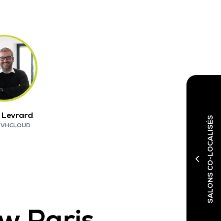
n Levrard
SALONS CO-LOCALISÉS
VHCLOUD
w Paris