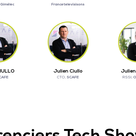
,
Gimélec
Francetelevisisons
CIULLO
Julien Ciullo
Julie
CAFE
CTO,
SCAFE
RSSI,
O
enciers Tech Sho