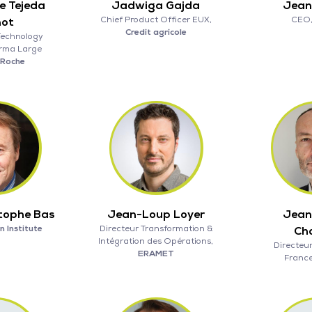
e Tejeda
Jadwiga Gajda
Jean
Chief Product Officer EUX,
CEO
not
Credit agricole
Technology
arma Large
Roche
tophe Bas
Jean-Loup Loyer
Jean
 Institute
Directeur Transformation &
Ch
Intégration des Opérations,
Directeur
ERAMET
Franc