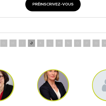
PRÉINSCRIVEZ-VOUS
G
H
I
J
K
L
M
N
O
P
Q