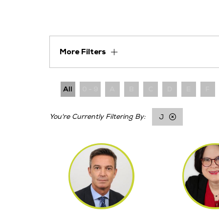
More Filters
All
0 - 9
A
B
C
D
E
F
J