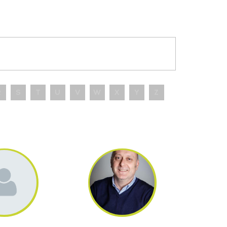
R
S
T
U
V
W
X
Y
Z