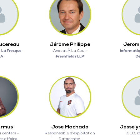
ucereau
Jérôme Philippe
Jerom
,
La Fresque
Avocat À La Cour,
Informatiq
IA
Freshfields LLP
D
ormus
Jose Machado
Jossely
 centers –
Responsable d’exploitation
CEO,
C
es affaire
Datacenter,