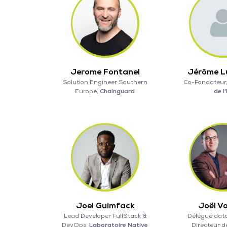
Jerome Fontanel
Jérôme L
Solution Engineer Southern
Co-Fondateur
Europe,
Chainguard
de l'
Joel Guimfack
Joël V
Lead Developer FullStack &
Délégué data
DevOps,
Laboratoire Native
Directeur d