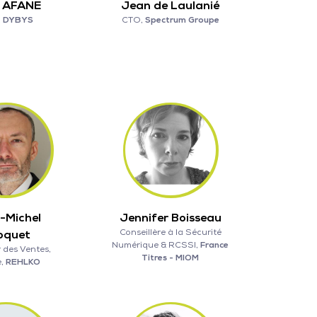
 AFANE
Jean de Laulanié
,
DYBYS
CTO,
Spectrum Groupe
-Michel
Jennifer Boisseau
Conseillère à la Sécurité
oquet
Numérique & RCSSI,
France
 des Ventes,
Titres - MIOM
e,
REHLKO