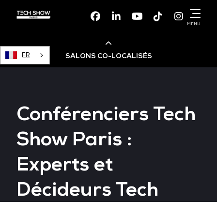
Facebook
Linkedin
Youtube
TikTok
Instagr
MENU
FR
SALONS CO-LOCALISÉS
Cloud & AI Infrastructure
Conférenciers Tech
Devops Live
Show Paris :
Cloud & Cyber Security
Experts et
Data & AI Leaders Summit
Décideurs Tech
Data Centre World