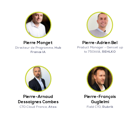
Pierre Monget
Pierre-Adrien Bel
Hub
Product Manager - Genset up
Directeur de Programme,
REHLKO
France IA
to 750kVA,
Pierre-Arnaud
Pierre-François
Dessaignes Combes
Guglielmi
Atos
Rubrik
CTO Cloud France,
Field CTO,