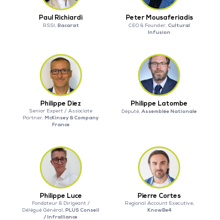
Paul Richiardi
Peter Mousaferiadis
Bacarat
Cultural
RSSI,
CEO & Founder,
Infusion
Philippe Diez
Philippe Latombe
Senior Expert / Associate
Assemblée Nationale
Député,
McKinsey & Company
Partner,
France
Philippe Luce
Pierre Cortes
Fondateur & Dirigeant /
Regional Account Executive,
PLUS Conseil
KnowBe4
Délégué Général,
/ Infralliance