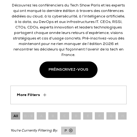
Découvrez les conférenciers du Tech Show Paris et les experts
qui ont marqué la dernière édition à travers des conférences
dédiées au cloud, à la cybersécurité, à l’intelligence artificielle,
à la data, au DevOps et aux infrastructures IT. CEOs, RSSI,
CTOs, CDOs, experts innovation et leaders technologiques
partagent chaque année leurs retours d’expérience, visions
stratégiques et cas d’usage concrets. Pré-inscrivez-vous dès
maintenant pour ne rien manquer de l’édition 2026 et
rencontrer les décideurs qui façonnent l’avenir de la tech en
France.
PRÉINSCRIVEZ-VOUS
More Filters
All
0 - 9
A
B
C
D
E
F
G
H
I
P