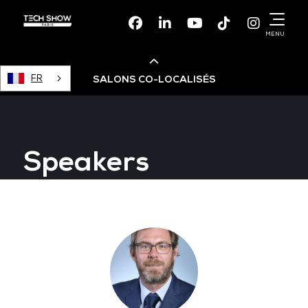
Facebook
Linkedin
Youtube
TikTok
Instagr
MENU
FR
SALONS CO-LOCALISÉS
Cloud & AI Infrastructure
Speakers
Devops Live
Cloud & Cyber Security
Data & AI Leaders Summit
Data Centre World