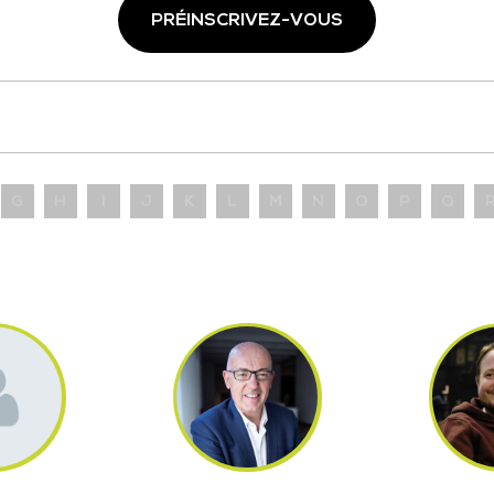
PRÉINSCRIVEZ-VOUS
G
H
I
J
K
L
M
N
O
P
Q