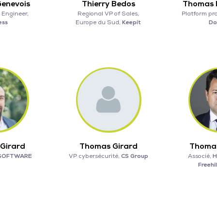
Genevois
Thierry Bedos
Thomas 
 Engineer,
Regional VP of Sales,
Platform pr
ess
Europe du Sud,
Keepit
Do
Girard
Thomas Girard
Thoma
 SOFTWARE
VP cybersécurité,
CS Group
Associé,
H
Freehi