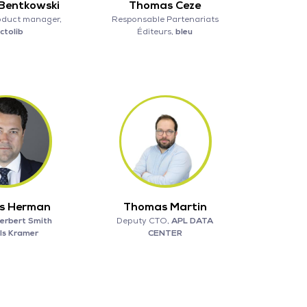
Bentkowski
Thomas Ceze
oduct manager,
Responsable Partenariats
ctolib
Éditeurs,
bleu
s Herman
Thomas Martin
erbert Smith
Deputy CTO,
APL DATA
lls Kramer
CENTER