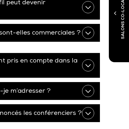
SALONS CO-LOCALISÉS
il peut devenir
sont-elles commerciales ?
nt pris en compte dans la
s-je m’adresser ?
oncés les conférenciers ?