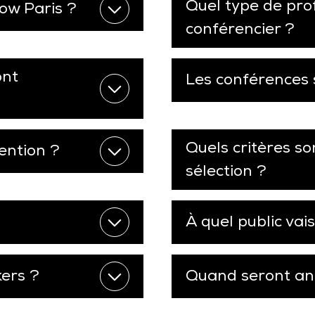
Quel type de prof
ow Paris ?
conférencier ?
ont
Les conférences 
Quels critères so
ention ?
sélection ?
À quel public vai
kers ?
Quand seront ann