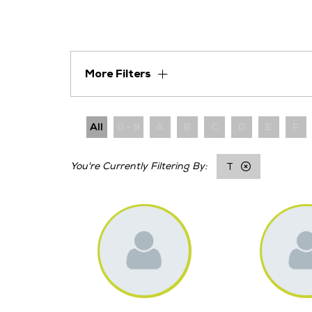
More Filters
All
0 - 9
A
B
C
D
E
F
T