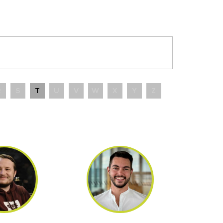
R
S
T
U
V
W
X
Y
Z