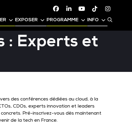
Facebook
Linkedin
Youtube
TikTok
Instagr
PER
EXPOSER
PROGRAMME
INFO
 : Experts et
avers des conférences dédiées au cloud, à la
I, CTOs, CDOs, experts innovation et leaders
 concrets. Pré-inscrivez-vous dès maintenant
enir de la tech en France.