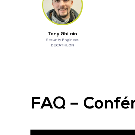
Tony Ghilain
Security Engineer,
DECATHLON
FAQ – Confér