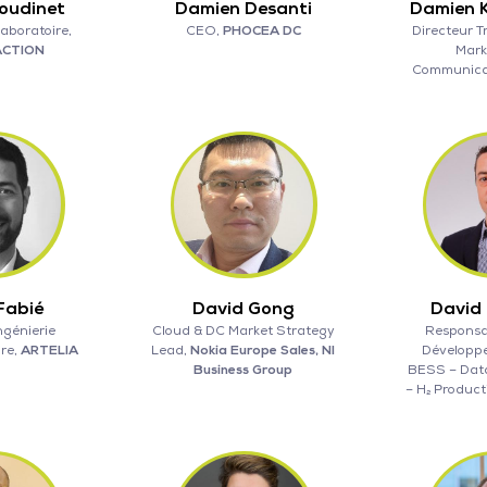
oudinet
Damien Desanti
Damien 
aboratoire,
CEO,
PHOCEA DC
Directeur T
CTION
Mark
Communica
Fabié
David Gong
David
ngénierie
Cloud & DC Market Strategy
Responsa
ire,
ARTELIA
Lead,
Nokia Europe Sales, NI
Développ
Business Group
BESS – Dat
– H₂ Product