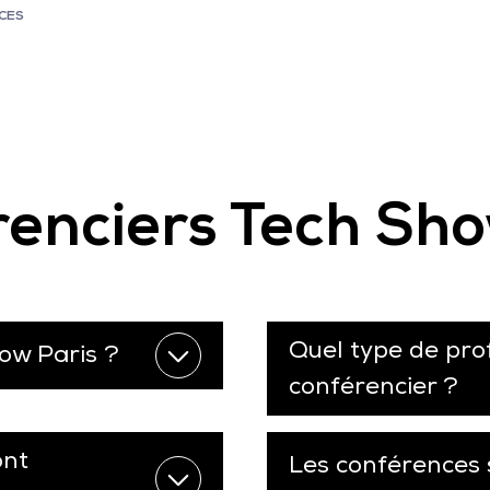
CES
enciers Tech Sho
Quel type de prof
ow Paris ?
conférencier ?
ont
Les conférences 