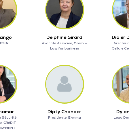
Pango
Delphine Girard
Didier 
ESIA
Avocate Associée,
Ooslo –
Directeu
Law for business
Cellule Ce
enamar
Dipty Chander
Dyla
 Sécurité
Presidente,
E-mma
Lead De
e,
CRéDIT
PAYMENT