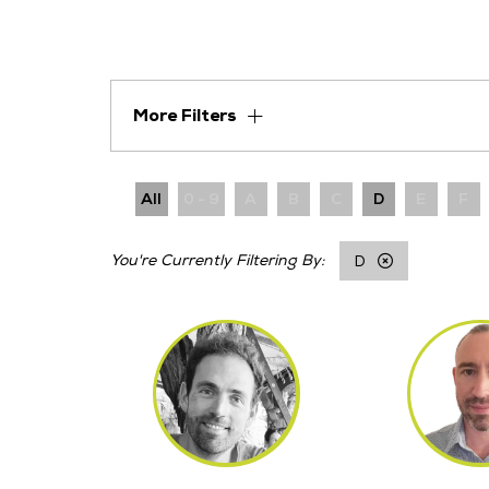
More Filters
All
0 - 9
A
B
C
D
E
F
D