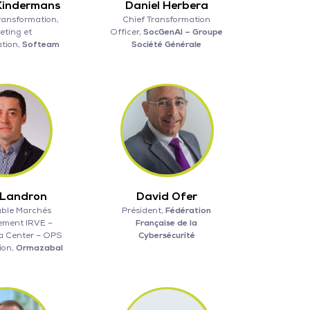
Kindermans
Daniel Herbera
ransformation,
Chief Transformation
eting et
Officer,
SocGenAI – Groupe
tion,
Softeam
Société Générale
 Landron
David Ofer
ble Marchés
Président,
Fédération
ement IRVE –
Française de la
a Center – OPS
Cybersécurité
ion,
Ormazabal