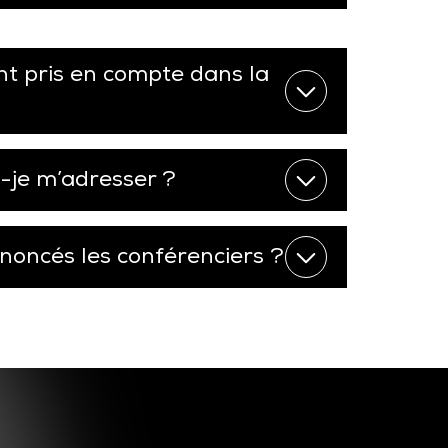
nt pris en compte dans la
s-je m’adresser ?
oncés les conférenciers ?