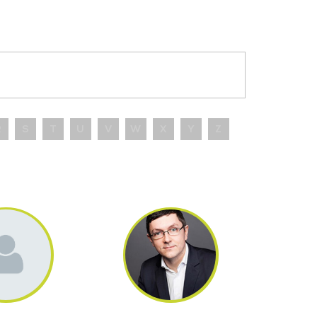
R
S
T
U
V
W
X
Y
Z