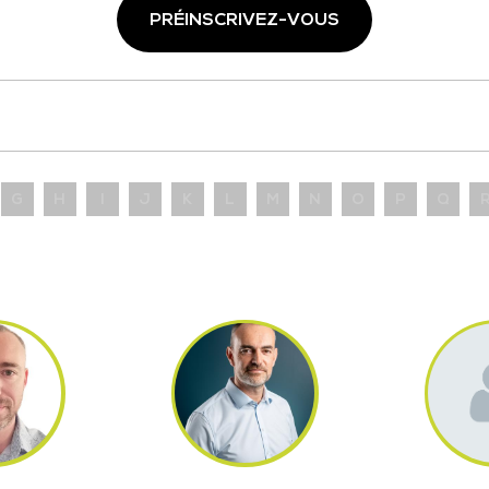
PRÉINSCRIVEZ-VOUS
G
H
I
J
K
L
M
N
O
P
Q