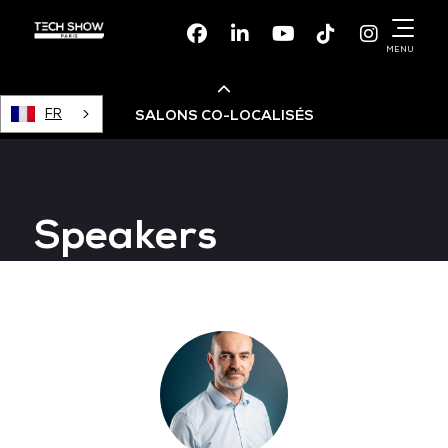
Facebook
Linkedin
Youtube
TikTok
Instagr
MENU
FR
SALONS CO-LOCALISÉS
Cloud & AI Infrastructure
Speakers
Devops Live
Cloud & Cyber Security
Data & AI Leaders Summit
Data Centre World