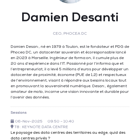
Damien Desanti
CEO,
PHOCEA DC
Damien Desan:, né en 1979 à Toulon, est le fondateur et PDG de
Phocea DC, un datacenter souverain et écoresponsable lancé
en 2023 à Marseille. Ingénieur de forma:on, il cumule plus de
20 ans d’expérience dans l’IT. Passionné par l’informa:que et
l’entrepreneuriat, il a levé 5 millions d’euros pour développer un
datacenter de proximité, économe (PUE de 1,2) et respectueux
de l’environnement, visant à répondre aux besoins locaux tout
en promouvant la souveraineté numérique. Desan:, également
amateur de moto, incarne une vision innovante et durable pour
l’avenir des données.
Sessions
06-Nov-2025
09:50 – 10:40
T8 : KEYNOTE DATA CENTRE
Le paysage des data centres des territoires au edge, quid des
data centres privés ?