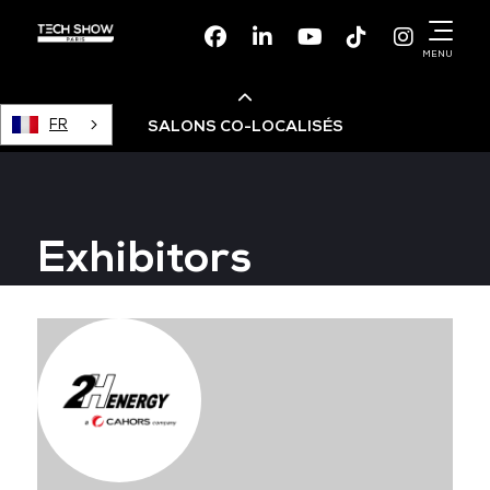
Facebook
Linkedin
Youtube
TikTok
Instagr
MENU
FR
SALONS CO-LOCALISÉS
Cloud & AI Infrastructure
Exhibitors
Devops Live
Cloud & Cyber Security
Data & AI Leaders Summit
Data Centre World