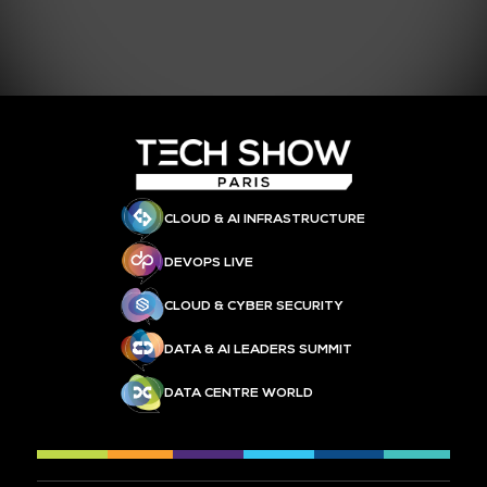
CLOUD & AI INFRASTRUCTURE
DEVOPS LIVE
CLOUD & CYBER SECURITY
DATA & AI LEADERS SUMMIT
DATA CENTRE WORLD