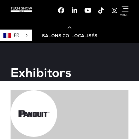
Facebook
Linkedin
Youtube
TikTok
Instagr
MENU
FR
SALONS CO-LOCALISÉS
Cloud & AI Infrastructure
Exhibitors
Devops Live
Cloud & Cyber Security
Data & AI Leaders Summit
Data Centre World