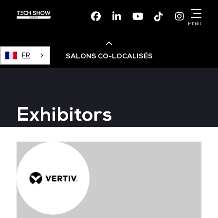
Facebook
Linkedin
Youtube
TikTok
Instagr
MENU
FR
SALONS CO-LOCALISÉS
Cloud & AI Infrastructure
Exhibitors
Devops Live
Cloud & Cyber Security
Data & AI Leaders Summit
Data Centre World