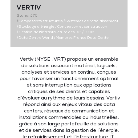
VERTIV
Stand: J70
|
Composants structurels
|
Systemes de refroidissement
|
Stockage d’énergie
|
Conception et construction
|
Gestion de l'infrastructure des DC / DCIM
|
Data Centre World
|
Membres France Data Center
Vertiv (NYSE : VRT) propose un ensemble
de solutions associant matériel, logiciels,
analyses et services en continu, conçues
pour favoriser un fonctionnement optimal
et sans interruption aux applications
critiques de ses clients et capables
d’évoluer au rythme de leurs besoins. Vertiv
répond ainsi aux enjeux vitaux des data
centers, réseaux de communication et
installations commerciales ou industrielles,
grâce à son large portefeuille de solutions
et de services dans la gestion de l’énergie,
le refroidissement et l’infrastructure IT,