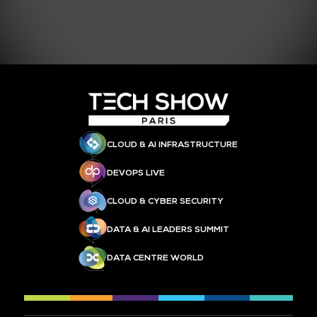
CLOUD & AI INFRASTRUCTURE
DEVOPS LIVE
CLOUD & CYBER SECURITY
DATA & AI LEADERS SUMMIT
DATA CENTRE WORLD