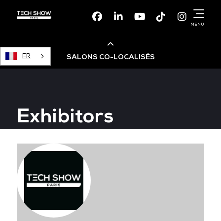
Facebook
Linkedin
Youtube
TikTok
Instagr
MENU
FR
SALONS CO-LOCALISÉS
Cloud & AI Infrastructure
Exhibitors
Devops Live
Cloud & Cyber Security
Data & AI Leaders Summit
Data Centre World