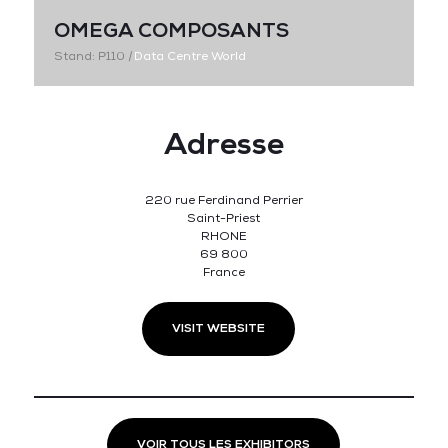
OMEGA COMPOSANTS
Stand: P110
|
Data Centre World
Adresse
220 rue Ferdinand Perrier
Saint-Priest
RHONE
69 800
France
VISIT WEBSITE
VOIR TOUS LES EXHIBITORS