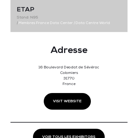
ETAP
Stand: N95
|
Membres France Data Center
|
Data Centre World
Adresse
16 Boulevard Deodat de Sévérac
Colomiers
31770
France
VISIT WEBSITE
VOIR TOUS LES EXHIBITORS