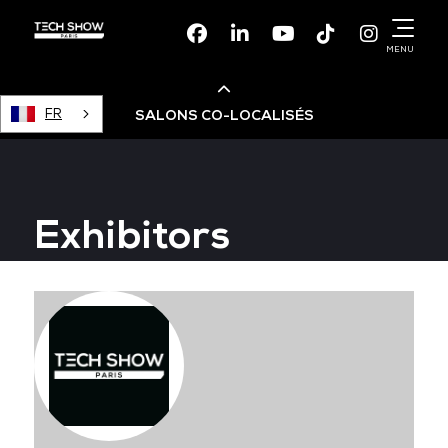
Facebook
Linkedin
Youtube
TikTok
Instagr
MENU
FR
SALONS CO-LOCALISÉS
Cloud & AI Infrastructure
Exhibitors
Devops Live
Cloud & Cyber Security
Data & AI Leaders Summit
Data Centre World