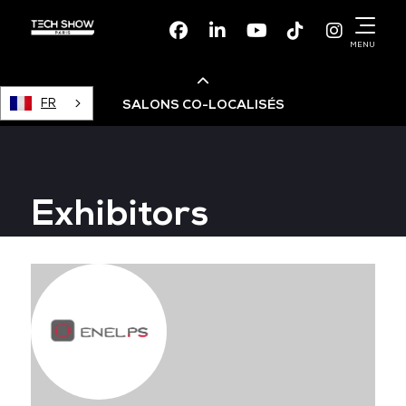
Facebook
Linkedin
Youtube
TikTok
Instagr
MENU
FR
SALONS CO-LOCALISÉS
Cloud & AI Infrastructure
Exhibitors
Devops Live
Cloud & Cyber Security
Data & AI Leaders Summit
Data Centre World