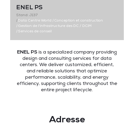
ENEL PS
Stand: J137
|
Data Centre World
|
Conception et construction
|
Gestion de l'infrastructure des DC / DCIM
|
Services de conseil
ENEL PS
is a specialized company providing
design and consulting services for data
centers. We deliver customized, efficient,
and reliable solutions that optimize
performance, scalability, and energy
efficiency, supporting clients throughout the
entire project lifecycle.
Adresse