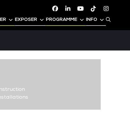
Facebook
Linkedin
Youtube
TikTok
Instagr
PER
EXPOSER
PROGRAMME
INFO
nstruction
stallations