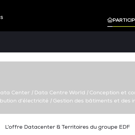
ES
PARTICI
ata Center
|
Data Centre World
|
Conception et co
bution d’électricité
|
Gestion des bâtiments et des in
L'offre Datacenter & Territoires du groupe EDF