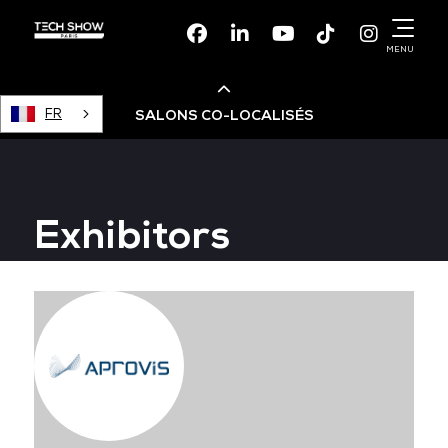
Facebook
Linkedin
Youtube
TikTok
Instagr
MENU
FR
SALONS CO-LOCALISÉS
Cloud & AI Infrastructure
Exhibitors
Devops Live
Cloud & Cyber Security
Data & AI Leaders Summit
Data Centre World