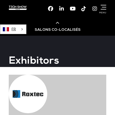
Facebook
Linkedin
Youtube
TikTok
Instagr
MENU
FR
SALONS CO-LOCALISÉS
Cloud & AI Infrastructure
Exhibitors
Devops Live
Cloud & Cyber Security
Data & AI Leaders Summit
Data Centre World