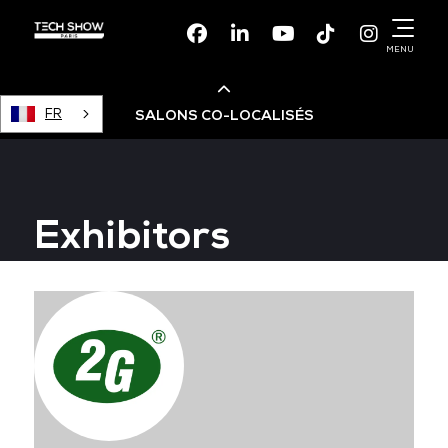
Facebook
Linkedin
Youtube
TikTok
Instagr
MENU
FR
SALONS CO-LOCALISÉS
Cloud & AI Infrastructure
Exhibitors
Devops Live
Cloud & Cyber Security
Data & AI Leaders Summit
Data Centre World