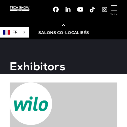
Facebook
Linkedin
Youtube
TikTok
Instagr
MENU
FR
SALONS CO-LOCALISÉS
Cloud & AI Infrastructure
Exhibitors
Devops Live
Cloud & Cyber Security
Data & AI Leaders Summit
Data Centre World